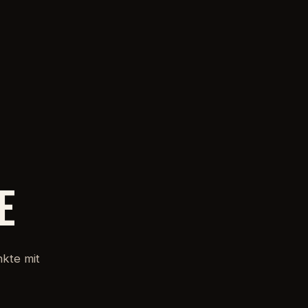
E
kte mit