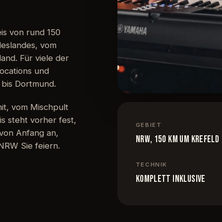
is von rund 150
ndeslandes, vom
and. Für viele der
Locations und
 bis Dortmund.
mit, vom Mischpult
s steht vorher fest,
GEBIET
 von Anfang an,
NRW, 150 km um Krefeld
NRW Sie feiern.
TECHNIK
komplett inklusive