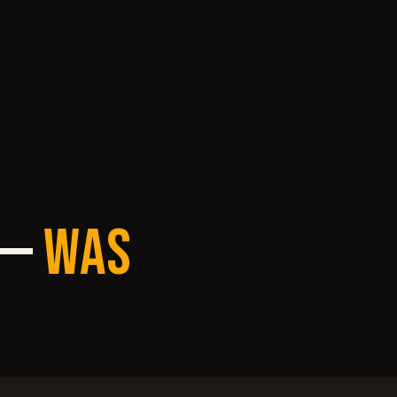
 —
WAS